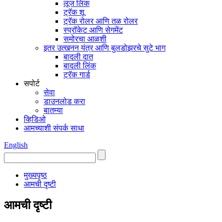
लूज लिंक
ट्रॅक शू
ट्रॅक रोलर आणि तळ रोलर
स्प्रॉकेट आणि सेगमेंट
समोरचा आळशी
इतर उत्खनन यंत्र आणि बुलडोझरचे सुटे भाग
बादली दात
बादली लिंक
ट्रॅक गार्ड
सपोर्ट
सेवा
डाउनलोड करा
बातम्या
व्हिडिओ
आमच्याशी संपर्क साधा
English
मुख्यपृष्ठ
आमची दृष्टी
आमची दृष्टी