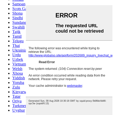
Samoan
Scots Gaelic
Shona
Sindhi
Sundanese
Swahili
Tajik
Tamil
Telugu
Thai
Ukrainian
Urdu
Uzbek
Vietnamese
Welsh
Xhosa
Yiddish
Yoruba
Zulu
Kinyarwanda
Tatar
Oriya
Turkmen
Uyghur