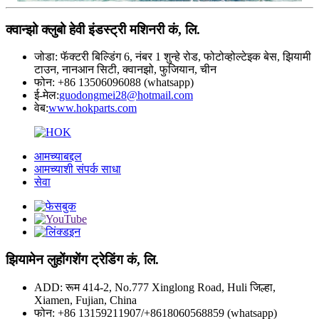
क्वान्झो क्लुबो हेवी इंडस्ट्री मशिनरी कं, लि.
जोडा: फॅक्टरी बिल्डिंग 6, नंबर 1 शुन्हे रोड, फोटोव्होल्टेइक बेस, झियामी
टाउन, नानआन सिटी, क्वानझो, फुजियान, चीन
फोन: +86 13506096088 (whatsapp)
ई-मेल:
guodongmei28@hotmail.com
वेब:
www.hokparts.com
आमच्याबद्दल
आमच्याशी संपर्क साधा
सेवा
झियामेन लुहोंगशेंग ट्रेडिंग कं, लि.
ADD: रूम 414-2, No.777 Xinglong Road, Huli जिल्हा,
Xiamen, Fujian, China
फोन: +86 13159211907/+8618060568859 (whatsapp)